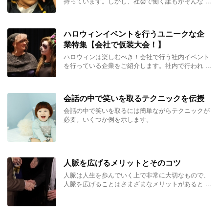
持っています。しかし、社会で働く誰もがそんな ...
ハロウィンイベントを行うユニークな企
業特集【会社で仮装大会！】
ハロウィンは楽しむべき！会社で行う社内イベント
を行っている企業をご紹介します。社内で行われ ...
会話の中で笑いを取るテクニックを伝授
会話の中で笑いを取るには簡単ながらテクニックが
必要。いくつか例を示します。
人脈を広げるメリットとそのコツ
人脈は人生を歩んでいく上で非常に大切なもので、
人脈を広げることはさまざまなメリットがあると ...