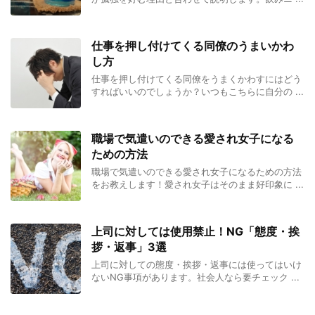
仕事を押し付けてくる同僚のうまいかわ
し方
仕事を押し付けてくる同僚をうまくかわすにはどう
すればいいのでしょうか？いつもこちらに自分の ...
職場で気遣いのできる愛され女子になる
ための方法
職場で気遣いのできる愛され女子になるための方法
をお教えします！愛され女子はそのまま好印象に ...
上司に対しては使用禁止！NG「態度・挨
拶・返事」3選
上司に対しての態度・挨拶・返事には使ってはいけ
ないNG事項があります。社会人なら要チェック ...