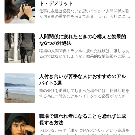
ト・デメリット
仕事に友達は必要ないと思いますか？人間関係を割
り切る事の重要性を考えてみましょう。会社にに ...
人間関係に疲れたときの心構えと効果的
な6つの対処法
職場の人間関係トラブルに疲れた経験は、誰しもあ
るのではないでしょうか。効果的な解決策をご紹 ...
人付き合いが苦手な人におすすめのアル
バイト3選
前の会社を退職してしまった場合には、転職活動を
する為に一時的にアルバイトをする必要がでてき ...
職場で嫌われ者になることを恐れずに成
長する方法
人は少なからず「誰かに好かれたい」という意識を