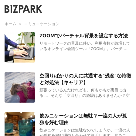
ホーム
>
コミュニケーション
ZOOMでバーチャル背景を設定する方法
リモートワークの普及に伴い、利用者数が急増して
いるオンライン会議ツール「ZOOM」。バーチ ...
空回りばかりの人に共通する”残念”な特徴
と対処法【キャリア】
頑張っているんだけれども、何もかもが裏目に出
る…、そんな「空回り」の経験はありませんか？空
...
飲みニケーションは無駄？一流の人が孤
独を好む理由
飲みニケーションは無駄なのでしょうか。一流の人
が孤独を好む理由と合わせて説明します。飲みニ ...