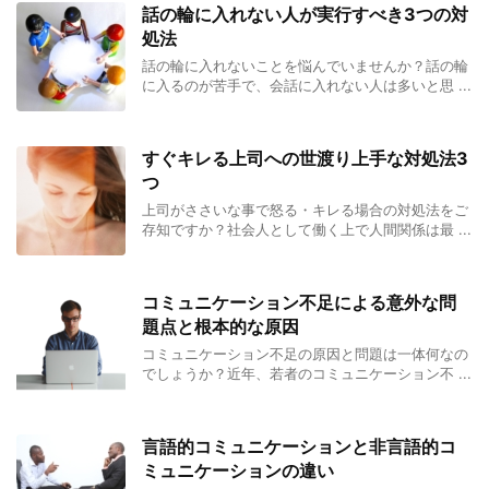
話の輪に入れない人が実行すべき3つの対
処法
話の輪に入れないことを悩んでいませんか？話の輪
に入るのが苦手で、会話に入れない人は多いと思 ...
すぐキレる上司への世渡り上手な対処法3
つ
上司がささいな事で怒る・キレる場合の対処法をご
存知ですか？社会人として働く上で人間関係は最 ...
コミュニケーション不足による意外な問
題点と根本的な原因
コミュニケーション不足の原因と問題は一体何なの
でしょうか？近年、若者のコミュニケーション不 ...
言語的コミュニケーションと非言語的コ
ミュニケーションの違い