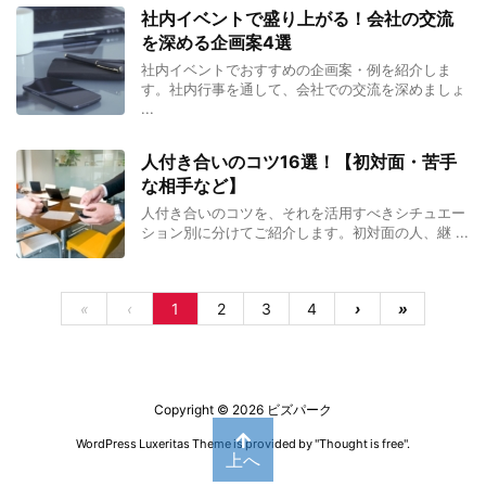
社内イベントで盛り上がる！会社の交流
を深める企画案4選
社内イベントでおすすめの企画案・例を紹介しま
す。社内行事を通して、会社での交流を深めましょ
...
人付き合いのコツ16選！【初対面・苦手
な相手など】
人付き合いのコツを、それを活用すべきシチュエー
ション別に分けてご紹介します。初対面の人、継 ...
«
‹
1
2
3
4
›
»
Copyright ©
2026
ビズパーク
WordPress Luxeritas Theme is provided by "
Thought is free
".
上へ