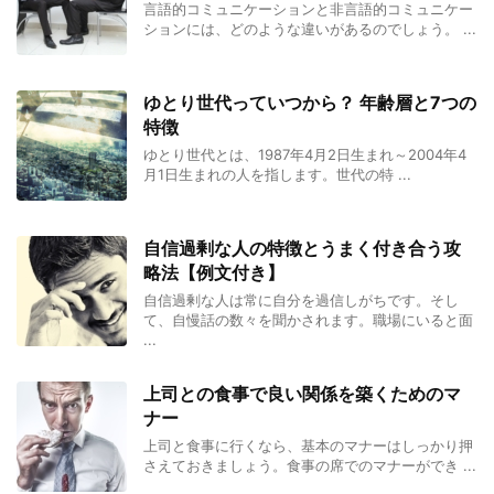
言語的コミュニケーションと非言語的コミュニケー
ションには、どのような違いがあるのでしょう。 ...
ゆとり世代っていつから？ 年齢層と7つの
特徴
ゆとり世代とは、1987年4月2日生まれ～2004年4
月1日生まれの人を指します。世代の特 ...
自信過剰な人の特徴とうまく付き合う攻
略法【例文付き】
自信過剰な人は常に自分を過信しがちです。そし
て、自慢話の数々を聞かされます。職場にいると面
...
上司との食事で良い関係を築くためのマ
ナー
上司と食事に行くなら、基本のマナーはしっかり押
さえておきましょう。食事の席でのマナーができ ...