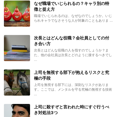
なぜ職場でいじられるの？キャラ別の特
徴と捉え方
職場でいじられるのは、なぜなのでしょうか。いじ
られキャラでなさそうな人が対象のこともありま ...
次長とはどんな役職？会社員としての付
き合い方
次長とはどんな役職の人を指すのでしょうか？ま
た、他の会社員は次長とどのように接するべきでし
...
上司を無視する部下が抱えるリスクと究
極の手段
上司を無視する部下には、深刻なリスクがありま
す。ここでは、メンタルを守る究極の無視する技術
...
上司に殺すぞと言われた時にすぐ行うべ
き対処法3つ