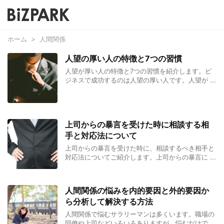
ホーム
>
人間関係
人望の厚い人の特徴と7つの習慣
人望が厚い人の特徴と7つの習慣を紹介します。ビ
ジネスで成功するのは人望の厚い人です。人望が ...
上司からの暴言を受けた時に相談する相
手と対応法について
上司からの暴言を受けた時に、相談するべき相手と
対応法についてご紹介します。上司からの暴言に ...
人間関係の悩みを内的要因と外的要因か
ら分析して解決する方法
人間関係で悩むサラリーマンは多くいます。職場の
同僚や上司などいろいろありますが、悩むだけで ...