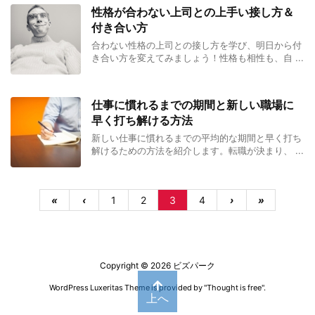
性格が合わない上司との上手い接し方＆
付き合い方
合わない性格の上司との接し方を学び、明日から付
き合い方を変えてみましょう！性格も相性も、自 ...
仕事に慣れるまでの期間と新しい職場に
早く打ち解ける方法
新しい仕事に慣れるまでの平均的な期間と早く打ち
解けるための方法を紹介します。転職が決まり、 ...
«
‹
1
2
3
4
›
»
Copyright ©
2026
ビズパーク
WordPress Luxeritas Theme is provided by "
Thought is free
".
上へ