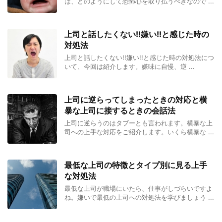
は、どのようにして恐怖心を取り払うべきなので ...
上司と話したくない!!嫌い!!と感じた時の
対処法
上司と話したくない!!嫌い!!と感じた時の対処法につ
いて、今回は紹介します。嫌味に自慢、逆 ...
上司に逆らってしまったときの対応と横
暴な上司に接するときの会話法
上司に逆らうのはタブーとも言われます。横暴な上
司への上手な対応をご紹介します。いくら横暴な ...
最低な上司の特徴とタイプ別に見る上手
な対処法
最低な上司が職場にいたら、仕事がしづらいですよ
ね。嫌いで最低の上司への対処法を学びましょう ...