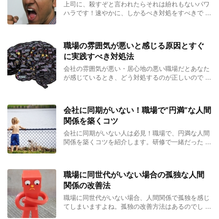
上司に、殺すぞと言われたらそれは紛れもないパワ
ハラです！速やかに、しかるべき対処をすべきで ...
職場の雰囲気が悪いと感じる原因とすぐ
に実践すべき対処法
会社の雰囲気が悪い・居心地の悪い職場だとあなた
が感じているとき、どう対処するのが正しいので ...
会社に同期がいない！職場で”円満”な人間
関係を築くコツ
会社に同期がいない人は必見！職場で、円満な人間
関係を築くコツを紹介します。研修で一緒だった ...
職場に同世代がいない場合の孤独な人間
関係の改善法
職場に同世代がいない場合、人間関係で孤独を感じ
てしまいますよね。孤独の改善方法はあるのでし ...