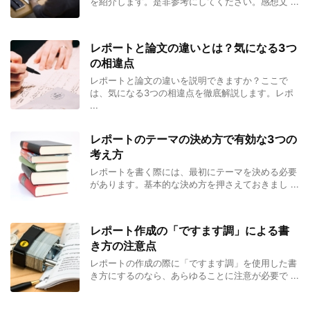
を紹介します。是非参考にしてください。感想文 ...
レポートと論文の違いとは？気になる3つ
の相違点
レポートと論文の違いを説明できますか？ここで
は、気になる3つの相違点を徹底解説します。レポ
...
レポートのテーマの決め方で有効な3つの
考え方
レポートを書く際には、最初にテーマを決める必要
があります。基本的な決め方を押さえておきまし ...
レポート作成の「ですます調」による書
き方の注意点
レポートの作成の際に「ですます調」を使用した書
き方にするのなら、あらゆることに注意が必要で ...