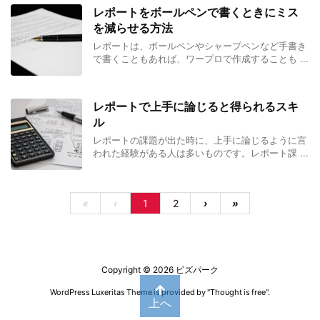
レポートをボールペンで書くときにミス
を減らせる方法
レポートは、ボールペンやシャープペンなど手書き
で書くこともあれば、ワープロで作成することも ...
レポートで上手に論じると得られるスキ
ル
レポートの課題が出た時に、上手に論じるように言
われた経験がある人は多いものです。レポート課 ...
«
‹
1
2
›
»
Copyright ©
2026
ビズパーク
WordPress Luxeritas Theme is provided by "
Thought is free
".
上へ