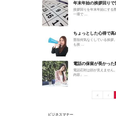
年末年始の挨拶回りで
挨拶回りを年末年始にする
一環で ...
ちょっとした心得で高
普段何気なくしている挨拶
も挨 ...
電話の保留が長かった
電話応対は顔が見えません
内容」 ...
«
‹
ビジネスマナー