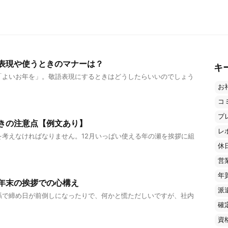
表現や使うときのマナーは？
キ
「よいお年を」。敬語表現にするときはどうしたらいいのでしょう
お
コ
プ
きの注意点【例文あり】
レ
を考えなければなりません。12月いっぱい使える年の瀬を挨拶に組
休
営
年
年末の挨拶での心構え
派
係で締め日が前倒しになったりで、何かと慌ただしいですが、社内
確
資