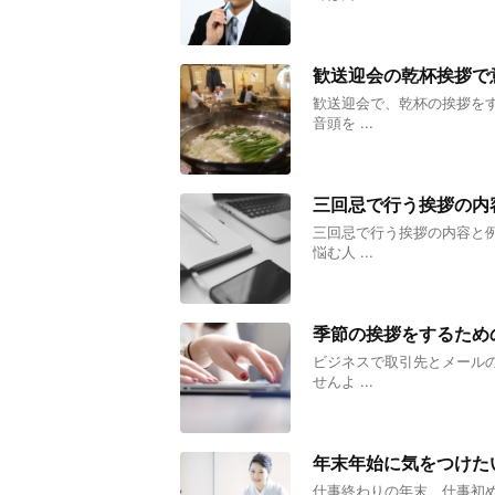
歓送迎会の乾杯挨拶で
歓送迎会で、乾杯の挨拶を
音頭を ...
三回忌で行う挨拶の内
三回忌で行う挨拶の内容と
悩む人 ...
季節の挨拶をするため
ビジネスで取引先とメール
せんよ ...
年末年始に気をつけた
仕事終わりの年末、仕事初