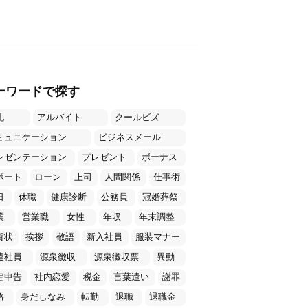
ーワードで探す
礼
アルバイト
クールビズ
ミュニケーション
ビジネスメール
レゼンテーション
プレゼント
ボーナス
ポート
ローン
上司
人間関係
仕事術
日
休職
健康診断
公務員
冠婚葬祭
業
営業職
女性
年収
年末調整
賀状
挨拶
敬語
新入社員
服装マナー
遣社員
源泉徴収
源泉徴収票
異動
定申告
社内恋愛
税金
言葉遣い
謝罪
格
身だしなみ
転勤
退職
退職金