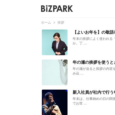
ホーム
>
挨拶
【よいお年を】の敬語
年末の挨拶によく使われる
か。丁 ...
年の瀬の挨拶を使うと
年の瀬が迫ると挨拶の内容
み込 ...
新入社員が社内で行う
年末は、仕事納めの日の関
でお世 ...