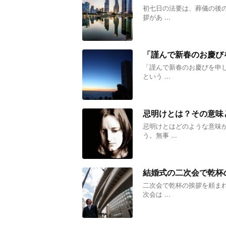
初七日の法要は、葬儀の後
拶があ ...
「謹んで新春のお慶び
「謹んで新春のお慶びを申
という ...
忌明けとは？その意味
忌明けとはどのような意味
う。無事 ...
結婚式の二次会で乾杯
二次会で乾杯の挨拶を頼ま
次会は ...