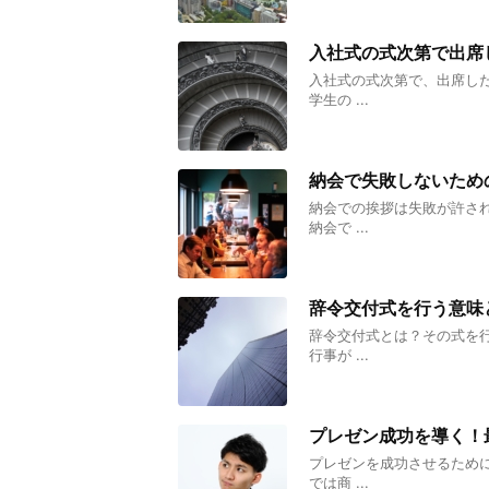
入社式の式次第で出席
入社式の式次第で、出席し
学生の ...
納会で失敗しないため
納会での挨拶は失敗が許さ
納会で ...
辞令交付式を行う意味
辞令交付式とは？その式を
行事が ...
プレゼン成功を導く！
プレゼンを成功させるため
では商 ...