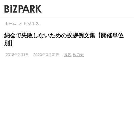
ホーム
>
ビジネス
納会で失敗しないための挨拶例文集【開催単位
別】
2018年2月1日
2020年3月31日
挨拶
,
飲み会