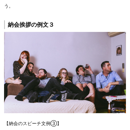
う。
納会挨拶の例文３
【納会のスピーチ文例③】