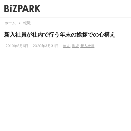
ホーム
>
転職
新入社員が社内で行う年末の挨拶での心構え
2019年8月6日
2020年3月31日
年末
,
挨拶
,
新入社員