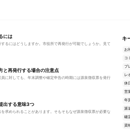
るには
キ
行するにはどうしますか。市役所で再発行が可能でしょうか。見て
お
コ
プ
方と再発行する場合の注意点
レ
業員に対しても、年末調整や確定申告の時期には源泉徴収票を発行
休
営
年
提出する意味3つ
派
出を求められることがあります。そもそもなぜ源泉徴収票が必要な
確
資