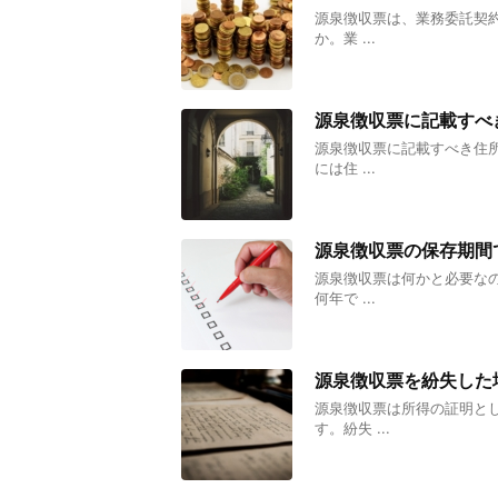
源泉徴収票は、業務委託契
か。業 ...
源泉徴収票に記載すべ
源泉徴収票に記載すべき住
には住 ...
源泉徴収票の保存期間
源泉徴収票は何かと必要な
何年で ...
源泉徴収票を紛失した
源泉徴収票は所得の証明と
す。紛失 ...