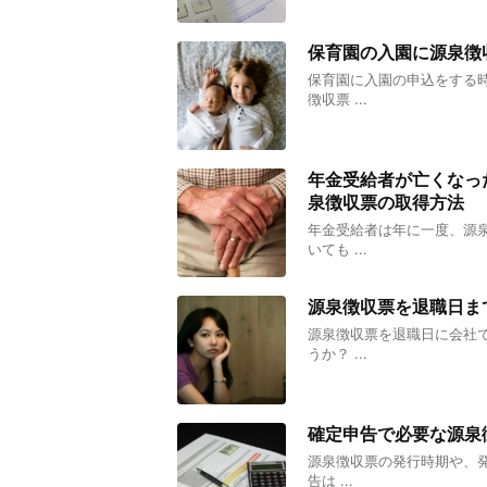
保育園の入園に源泉徴
保育園に入園の申込をする
徴収票 ...
年金受給者が亡くなっ
泉徴収票の取得方法
年金受給者は年に一度、源
いても ...
源泉徴収票を退職日ま
源泉徴収票を退職日に会社
うか？ ...
確定申告で必要な源泉
源泉徴収票の発行時期や、
告は ...