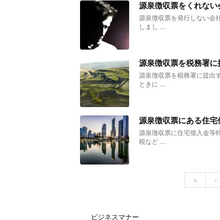
源泉徴収票をくれない
源泉徴収票を発行しない会
しまし ...
源泉徴収票を税務署に
源泉徴収票を税務署に提出
ときに ...
源泉徴収票にある住宅
源泉徴収票に住宅借入金等
税など ...
«
‹
ビジネスマナー