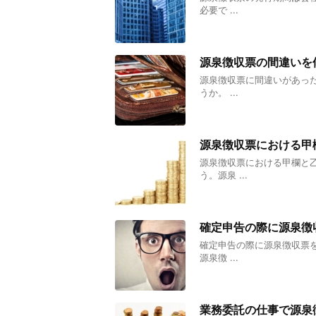
必要で ...
源泉徴収票の間違いを
源泉徴収票に間違いがあっ
うか。 ...
源泉徴収票における甲
源泉徴収票における甲欄と
う。源泉 ...
確定申告の際に源泉徴
確定申告の際に源泉徴収票
源泉徴 ...
業務委託の仕事で源泉