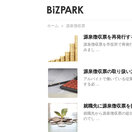
ホーム
>
源泉徴収票
源泉徴収票を再発行す
源泉徴収票を市役所で再発
みまし ...
源泉徴収票の取り扱い
アルバイトで働いている従
する必 ...
就職先に源泉徴収票を
就職先から源泉徴収票の提
のでし ...