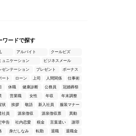
ーワードで探す
礼
アルバイト
クールビズ
ミュニケーション
ビジネスメール
レゼンテーション
プレゼント
ボーナス
ポート
ローン
上司
人間関係
仕事術
日
休職
健康診断
公務員
冠婚葬祭
業
営業職
女性
年収
年末調整
賀状
挨拶
敬語
新入社員
服装マナー
遣社員
源泉徴収
源泉徴収票
異動
定申告
社内恋愛
税金
言葉遣い
謝罪
格
身だしなみ
転勤
退職
退職金