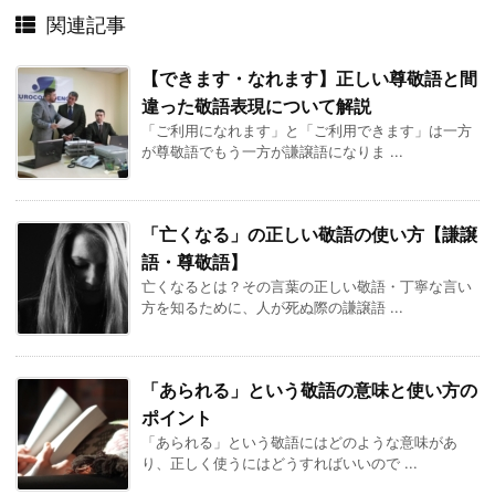
関連記事
【できます・なれます】正しい尊敬語と間
違った敬語表現について解説
「ご利用になれます」と「ご利用できます」は一方
が尊敬語でもう一方が謙譲語になりま ...
「亡くなる」の正しい敬語の使い方【謙譲
語・尊敬語】
亡くなるとは？その言葉の正しい敬語・丁寧な言い
方を知るために、人が死ぬ際の謙譲語 ...
「あられる」という敬語の意味と使い方の
ポイント
「あられる」という敬語にはどのような意味があ
り、正しく使うにはどうすればいいので ...