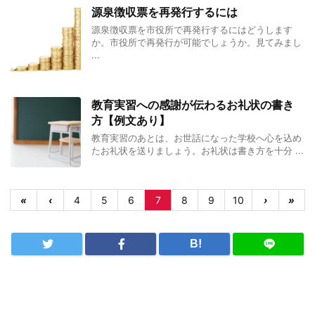
源泉徴収票を再発行するには
源泉徴収票を市役所で再発行するにはどうします
か。市役所で再発行が可能でしょうか。見てみまし
...
教育実習への感謝が伝わるお礼状の書き
方【例文あり】
教育実習のあとは、お世話になった学校へ心を込め
たお礼状を送りましょう。お礼状は書き方を十分 ...
«
‹
4
5
6
7
8
9
10
›
»
B!