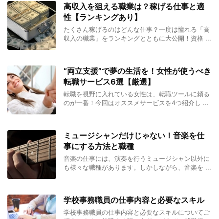
高収入を狙える職業は？稼げる仕事と適
性【ランキングあり】
たくさん稼げるのはどんな仕事？一度は憧れる「高
収入の職業」をランキングとともに大公開！資格 ...
“両立支援”で夢の生活を！女性が使うべき
転職サービス6選【厳選】
転職を視野に入れている女性は、転職ツールに頼る
のが一番！今回はオススメサービスを4つ紹介し ...
ミュージシャンだけじゃない！音楽を仕
事にする方法と職種
音楽の仕事には、演奏を行うミュージシャン以外に
も様々な職種があります。しかしながら、音楽を ...
学校事務職員の仕事内容と必要なスキル
学校事務職員の仕事内容と必要なスキルについてご