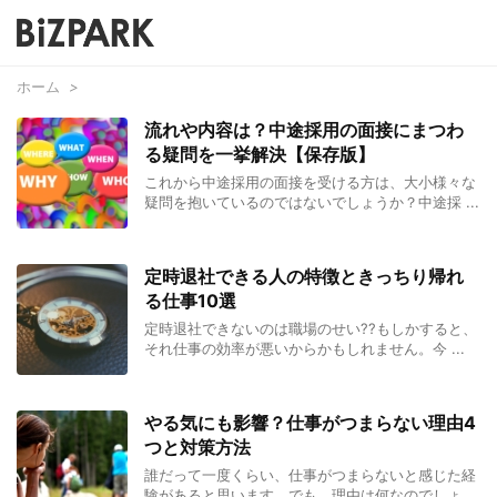
ホーム
>
流れや内容は？中途採用の面接にまつわ
る疑問を一挙解決【保存版】
これから中途採用の面接を受ける方は、大小様々な
疑問を抱いているのではないでしょうか？中途採 ...
定時退社できる人の特徴ときっちり帰れ
る仕事10選
定時退社できないのは職場のせい??もしかすると、
それ仕事の効率が悪いからかもしれません。今 ...
やる気にも影響？仕事がつまらない理由4
つと対策方法
誰だって一度くらい、仕事がつまらないと感じた経
験があると思います。でも、理由は何なのでしょ ...