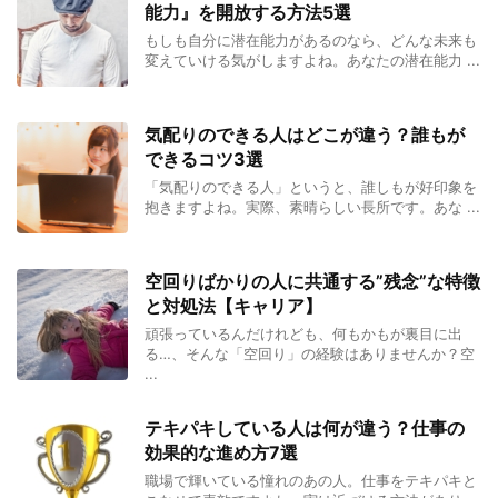
能力』を開放する方法5選
もしも自分に潜在能力があるのなら、どんな未来も
変えていける気がしますよね。あなたの潜在能力 ...
気配りのできる人はどこが違う？誰もが
できるコツ3選
「気配りのできる人」というと、誰しもが好印象を
抱きますよね。実際、素晴らしい長所です。あな ...
空回りばかりの人に共通する”残念”な特徴
と対処法【キャリア】
頑張っているんだけれども、何もかもが裏目に出
る…、そんな「空回り」の経験はありませんか？空
...
テキパキしている人は何が違う？仕事の
効果的な進め方7選
職場で輝いている憧れのあの人。仕事をテキパキと