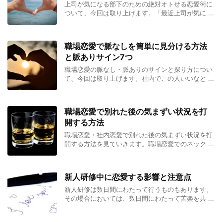
上司が気になる部下のための絶対オトせる恋愛術に
ついて、今回は取り上げます。「最近上司が気に ...
職場恋愛で脈なしを簡単に見分ける方法
と脈ありサイン7つ
職場恋愛の脈なし・脈ありのサインと探り方につい
て、今回は取り上げます。社内でこの人いいなと ...
職場恋愛で別れた後の気まずい状況を打
開する方法
職場恋愛・社内恋愛で別れた後の気まずい状況を打
開する方法を見ていきます。職場恋愛でのネック ...
新人研修中に恋愛する影響と注意点
新人研修は数日間にわたって行うものもあります。
その場合においては、数日間にわたって苦楽を共 ...