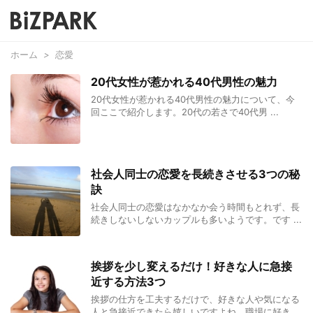
ホーム
>
恋愛
20代女性が惹かれる40代男性の魅力
20代女性が惹かれる40代男性の魅力について、今
回ここで紹介します。20代の若さで40代男 ...
社会人同士の恋愛を長続きさせる3つの秘
訣
社会人同士の恋愛はなかなか会う時間もとれず、長
続きしないしないカップルも多いようです。です ...
挨拶を少し変えるだけ！好きな人に急接
近する方法3つ
挨拶の仕方を工夫するだけで、好きな人や気になる
人と急接近できたら嬉しいですよね。職場に好き ...