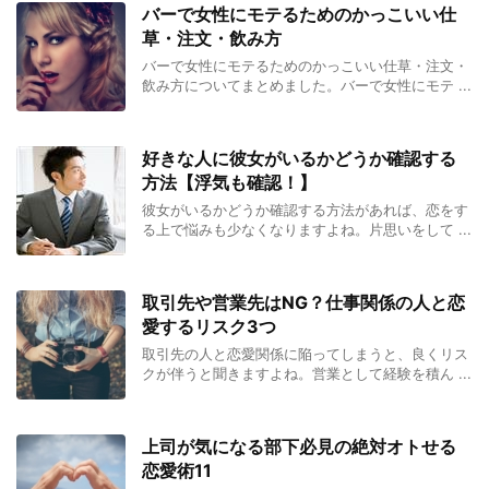
バーで女性にモテるためのかっこいい仕
草・注文・飲み方
バーで女性にモテるためのかっこいい仕草・注文・
飲み方についてまとめました。バーで女性にモテ ...
好きな人に彼女がいるかどうか確認する
方法【浮気も確認！】
彼女がいるかどうか確認する方法があれば、恋をす
る上で悩みも少なくなりますよね。片思いをして ...
取引先や営業先はNG？仕事関係の人と恋
愛するリスク3つ
取引先の人と恋愛関係に陥ってしまうと、良くリス
クが伴うと聞きますよね。営業として経験を積ん ...
上司が気になる部下必見の絶対オトせる
恋愛術11