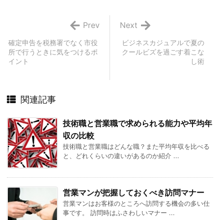
Prev
Next
確定申告を税務署でなく市役
ビジネスカジュアルで夏の
所で行うときに気をつけるポ
クールビズを過ごす着こな
イント
し術
関連記事
技術職と営業職で求められる能力や平均年
収の比較
技術職と営業職はどんな職？また平均年収を比べる
と、どれくらいの違いがあるのか紹介 ...
営業マンが把握しておくべき訪問マナー
営業マンはお客様のところへ訪問する機会の多い仕
事です。 訪問時はふさわしいマナー ...