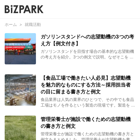
ホーム
>
就職活動
ガソリンスタンドへの志望動機の3つの考
え方【例文付き】
ガソリンスタンドを目指す場合の基本的な志望動機
の考え方を紹介。3つの例文で説明。なぜそこを ...
【食品工場で働きたい人必見】志望動機
を魅力的なものにする方法～採用担当者
の目に留まる書き方と例文
食品業界は人気の業界のひとつで、その中でも食品
工場はモノを作るという製造の現場です。製造を ...
管理栄養士が施設で働くための志望動機
の書き方と例文
管理栄養士が施設で働くための志望動機の書き方と
例文をまとめました。管理栄養士が志望動機を書 ...