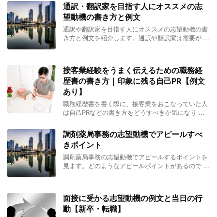
通訳・翻訳家を目指す人にオススメの志
望動機の書き方と例文
通訳や翻訳家を目指す人にオススメの志望動機の書
き方と例文を紹介します。通訳や翻訳家は需要が ...
接客業経験をうまく伝えるための職務経
歴書の書き方｜印象に残る自己PR【例文
あり】
職務経歴書を書く際に、接客業をおこなっていた人
は自己PRなどの書き方をどうすべきか気になり ...
調剤薬局事務の志望動機でアピールすべ
きポイント
調剤薬局事務の志望動機でアピールするポイントを
見ます。どのようなアピールポイントがあるので ...
面接に受かる志望動機の例文と当日の行
動【新卒・転職】