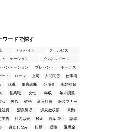
ーワードで探す
礼
アルバイト
クールビズ
ミュニケーション
ビジネスメール
レゼンテーション
プレゼント
ボーナス
ポート
ローン
上司
人間関係
仕事術
日
休職
健康診断
公務員
冠婚葬祭
業
営業職
女性
年収
年末調整
賀状
挨拶
敬語
新入社員
服装マナー
遣社員
源泉徴収
源泉徴収票
異動
定申告
社内恋愛
税金
言葉遣い
謝罪
格
身だしなみ
転勤
退職
退職金