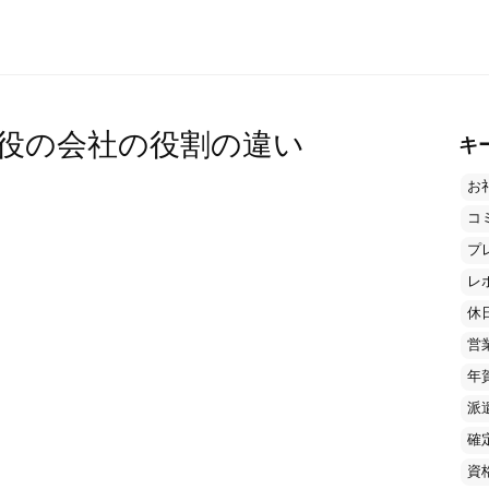
役の会社の役割の違い
キ
お
コ
プ
レ
休
営
年
派
確
資