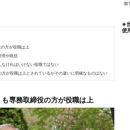
部
※
使
役の方が役職は上
管理や統括
しなければいけない役職ではない
の方が役職は上とされているがその違いに明確なものはない
りも専務取締役の方が役職は上