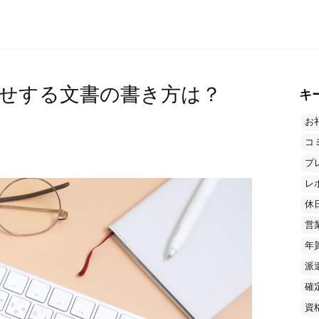
せする文書の書き方は？
キ
お
コ
プ
レ
休
営
年
派
確
資