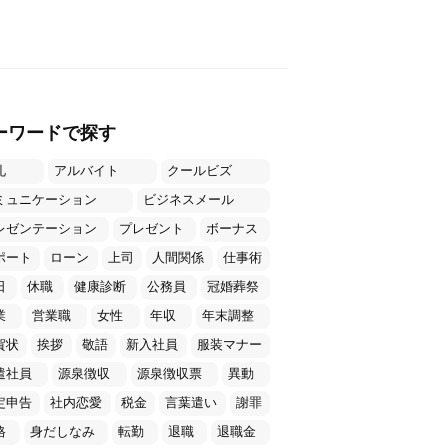
ーワードで探す
礼
アルバイト
クールビズ
ミュニケーション
ビジネスメール
レゼンテーション
プレゼント
ボーナス
ポート
ローン
上司
人間関係
仕事術
日
休職
健康診断
公務員
冠婚葬祭
業
営業職
女性
年収
年末調整
賀状
挨拶
敬語
新入社員
服装マナー
遣社員
源泉徴収
源泉徴収票
異動
定申告
社内恋愛
税金
言葉遣い
謝罪
格
身だしなみ
転勤
退職
退職金