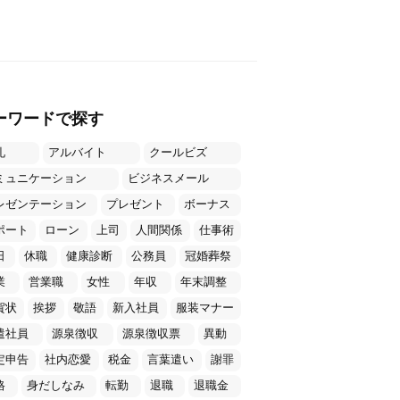
ーワードで探す
礼
アルバイト
クールビズ
ミュニケーション
ビジネスメール
レゼンテーション
プレゼント
ボーナス
ポート
ローン
上司
人間関係
仕事術
日
休職
健康診断
公務員
冠婚葬祭
業
営業職
女性
年収
年末調整
賀状
挨拶
敬語
新入社員
服装マナー
遣社員
源泉徴収
源泉徴収票
異動
定申告
社内恋愛
税金
言葉遣い
謝罪
格
身だしなみ
転勤
退職
退職金