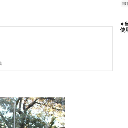
部
※
使
職