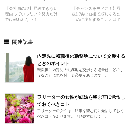
【会社員の謎】昇級できない
【チャンスをモノに！】昇
理由っていったい？努力だけ
級試験の面接で成功するた
では報われない！
めに注意することとは？
関連記事
内定先に転職後の勤務地について交渉する
ときのポイント
転職後に内定先の勤務地を交渉する場合は、どのよ
うなことに気を付ける必要があるので ...
フリーターの女性が結婚を望む前に覚悟し
ておくべきコト
フリーターの女性は、結婚を望む前に覚悟しておく
べきコトがあります。ぜひ参考にして ...