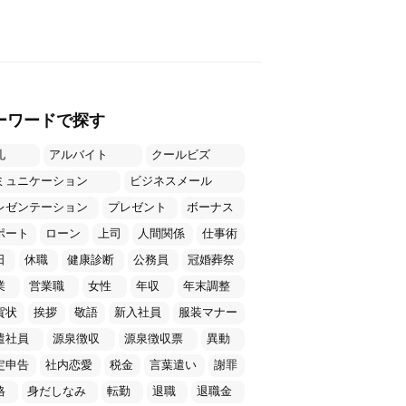
ーワードで探す
礼
アルバイト
クールビズ
ミュニケーション
ビジネスメール
レゼンテーション
プレゼント
ボーナス
ポート
ローン
上司
人間関係
仕事術
日
休職
健康診断
公務員
冠婚葬祭
業
営業職
女性
年収
年末調整
賀状
挨拶
敬語
新入社員
服装マナー
遣社員
源泉徴収
源泉徴収票
異動
定申告
社内恋愛
税金
言葉遣い
謝罪
格
身だしなみ
転勤
退職
退職金