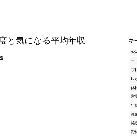
度と気になる平均年収
キ
お
格
コ
プ
レ
休
営
年
派
確
資