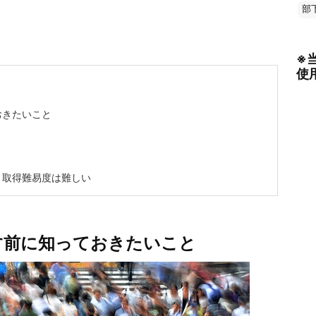
部
※
使
おきたいこと
！取得難易度は難しい
す前に知っておきたいこと