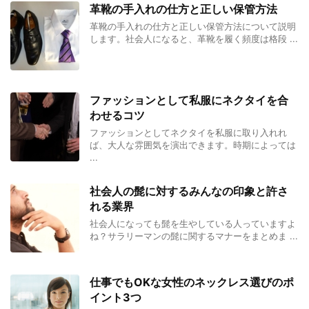
革靴の手入れの仕方と正しい保管方法
革靴の手入れの仕方と正しい保管方法について説明
します。社会人になると、革靴を履く頻度は格段 ...
ファッションとして私服にネクタイを合
わせるコツ
ファッションとしてネクタイを私服に取り入れれ
ば、大人な雰囲気を演出できます。時期によっては
...
社会人の髭に対するみんなの印象と許さ
れる業界
社会人になっても髭を生やしている人っていますよ
ね？サラリーマンの髭に関するマナーをまとめま ...
仕事でもOKな女性のネックレス選びのポ
イント3つ