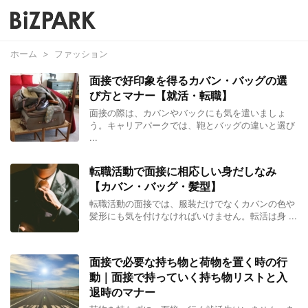
ホーム
>
ファッション
面接で好印象を得るカバン・バッグの選
び方とマナー【就活・転職】
面接の際は、カバンやバックにも気を遣いましょ
う。キャリアパークでは、鞄とバッグの違いと選び
...
転職活動で面接に相応しい身だしなみ
【カバン・バッグ・髪型】
転職活動の面接では、服装だけでなくカバンの色や
髪形にも気を付けなければいけません。転活は身 ...
面接で必要な持ち物と荷物を置く時の行
動｜面接で持っていく持ち物リストと入
退時のマナー