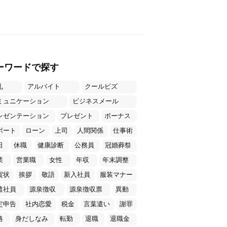
ーワードで探す
礼
アルバイト
クールビズ
ミュニケーション
ビジネスメール
レゼンテーション
プレゼント
ボーナス
ポート
ローン
上司
人間関係
仕事術
日
休職
健康診断
公務員
冠婚葬祭
業
営業職
女性
年収
年末調整
賀状
挨拶
敬語
新入社員
服装マナー
遣社員
源泉徴収
源泉徴収票
異動
定申告
社内恋愛
税金
言葉遣い
謝罪
格
身だしなみ
転勤
退職
退職金