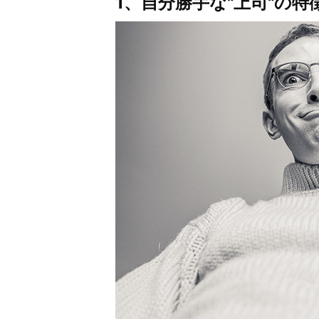
1、自分勝手な"上司"の特