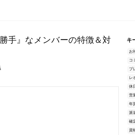
勝手』なメンバーの特徴＆対
キ
お
コ
係
プ
レ
休
営
年
派
確
資