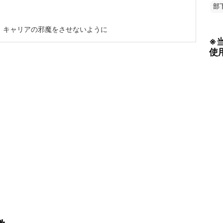
部
！キャリアの邪魔をさせないように
※
使