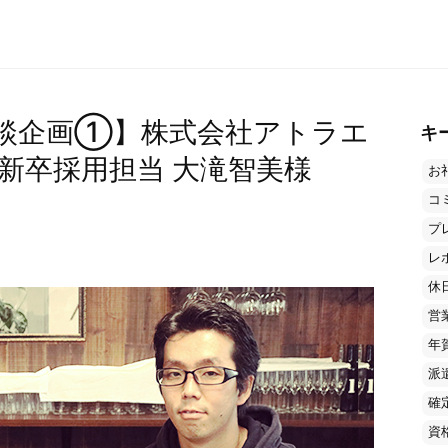
談企画①】株式会社アトラエ
キ
様×新卒採用担当 大滝智美様
お
コ
プ
レ
休
営
年
派
確
資