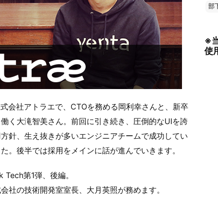
部
※
使
株式会社アトラエで、CTOを務める岡利幸さんと、新卒
働く大滝智美さん。前回に引き続き、圧倒的なUIを誇
用方針、生え抜きが多いエンジニアチームで成功してい
した。後半では採用をメインに話が進んでいきます。
k Tech第1弾、後編。
式会社の技術開発室室長、大月英照が務めます。