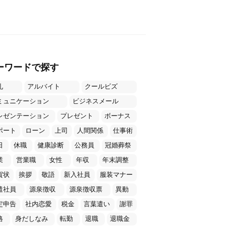
ーワードで探す
礼
アルバイト
クールビズ
ミュニケーション
ビジネスメール
レゼンテーション
プレゼント
ボーナス
ポート
ローン
上司
人間関係
仕事術
日
休職
健康診断
公務員
冠婚葬祭
業
営業職
女性
年収
年末調整
賀状
挨拶
敬語
新入社員
服装マナー
遣社員
源泉徴収
源泉徴収票
異動
定申告
社内恋愛
税金
言葉遣い
謝罪
格
身だしなみ
転勤
退職
退職金