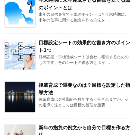
のポイントとは
来年の目標を立てる際のポイントは？年末時期に、
来年の仕事に関する抱負を作る方法を ...
目標設定シートの効果的な書き方のポイン
ト3つ
目標設定・目標達成シートは会社に報告するための
ものです。そのシートの書き方とポイ ...
後輩育成で重要なのは？目標を設定した指
導方法
後輩育成は会社勤めを数年すると任されますが、そ
の指導方法としては目標の管理が重要 ...
新年の抱負の例文から自分で目標を作る方
法