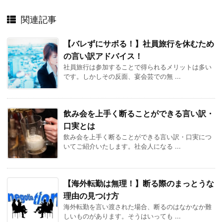
関連記事
【バレずにサボる！】社員旅行を休むため
の言い訳アドバイス！
社員旅行は参加することで得られるメリットは多い
です。しかしその反面、宴会芸での無 ...
飲み会を上手く断ることができる言い訳・
口実とは
飲み会を上手く断ることができる言い訳・口実につ
いてご紹介いたします。社会人になる ...
【海外転勤は無理！】断る際のまっとうな
理由の見つけ方
海外転勤を言い渡された場合、断るのはなかなか難
しいものがあります。そうはいっても ...