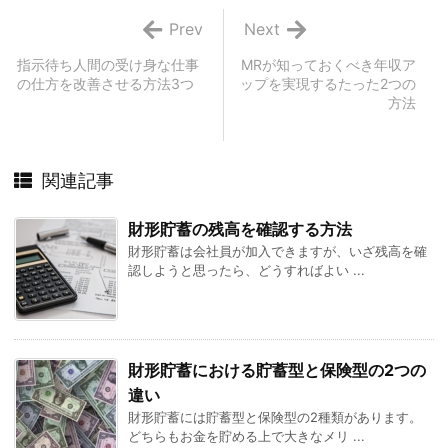
Prev
Next
指示待ち人間の受け身な仕事
MRが知っておくべき年収ア
の仕方を改善させる方法3つ
ップを実現するたった2つの
方法
関連記事
財形貯蓄の残高を確認する方法
財形貯蓄は会社員が加入できますが、いざ残高を確
認しようと思ったら、どうすればよい ...
財形貯蓄における貯蓄型と保険型の2つの
違い
財形貯蓄には貯蓄型と保険型の2種類があります。
どちらもお金を貯める上で大きなメリ ...