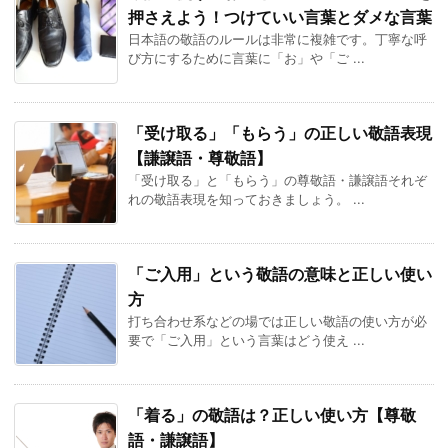
押さえよう！つけていい言葉とダメな言葉
日本語の敬語のルールは非常に複雑です。丁寧な呼
び方にするために言葉に「お」や「ご ...
「受け取る」「もらう」の正しい敬語表現
【謙譲語・尊敬語】
「受け取る」と「もらう」の尊敬語・謙譲語それぞ
れの敬語表現を知っておきましょう。 ...
「ご入用」という敬語の意味と正しい使い
方
打ち合わせ系などの場では正しい敬語の使い方が必
要で「ご入用」という言葉はどう使え ...
「着る」の敬語は？正しい使い方【尊敬
語・謙譲語】