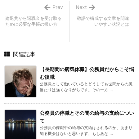
Prev
Next
建退共から退職金を受け取る
敬語で構成する文章を間違
ために必要な手帳の扱い方
いやすい状況とは
関連記事
【長期間の病気休職】公務員だからこそ悩
む復職
公務員として働いているとどうしても世間からの風
当たりは強くなりがちです。その一方 ...
公務員の停職とその間の給与の支給につい
て
公務員の停職中の給与の支給はされるのか、あまり
知る機会はないと思います。もしあな ...