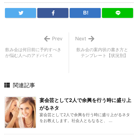
B!
Prev
Next
飲み会は何日前に予約すべき
飲み会の案内状の書き方と
か悩む人へのアドバイス
テンプレート【状況別】
関連記事
宴会芸として2人で余興を行う時に盛り上
がるネタ
宴会芸として2人で余興を行う時に盛り上がるネタ
をお教えします。社会人ともなると、 ...