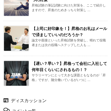
昇格試験の筆記試験に向けた対策を、ここで紹介し
ますので、昇進のためきっちり対策し ...
【上司に好印象を！】昇格のお礼はメール
で済ましていいのだろうか？
論文や面接といった昇格試験を突破し、晴れて役職
者または次の役職へステップした人も ...
【遅い？早い？】昇格って会社に入社して
何年目くらいにされるもの！？
サラリーマンにとって大きな課題ともなるのが「昇
格」ですが、随分働いているがいつに ...
ディスカッション
コメント一覧