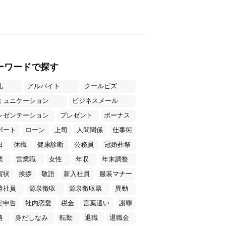
ーワードで探す
礼
アルバイト
クールビズ
ミュニケーション
ビジネスメール
レゼンテーション
プレゼント
ボーナス
ポート
ローン
上司
人間関係
仕事術
日
休職
健康診断
公務員
冠婚葬祭
業
営業職
女性
年収
年末調整
賀状
挨拶
敬語
新入社員
服装マナー
遣社員
源泉徴収
源泉徴収票
異動
定申告
社内恋愛
税金
言葉遣い
謝罪
格
身だしなみ
転勤
退職
退職金