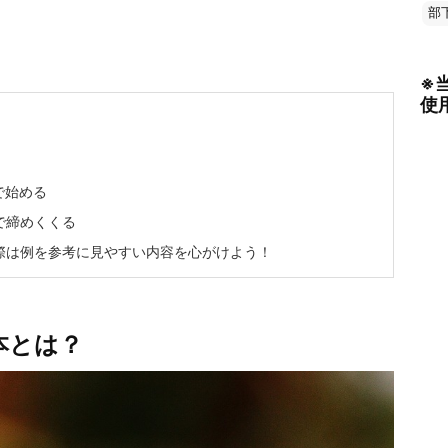
部
※
使
で始める
で締めくくる
際は例を参考に見やすい内容を心がけよう！
本とは？