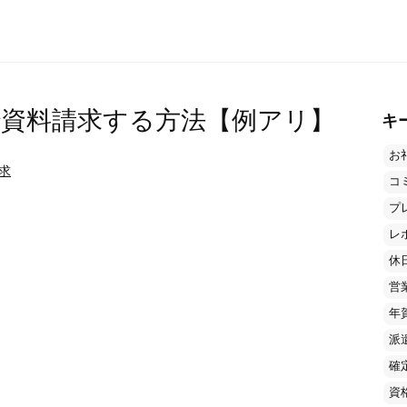
資料請求する方法【例アリ】
キ
お
求
コ
プ
レ
休
営
年
派
確
資