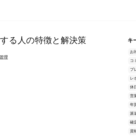
する人の特徴と解決策
キ
お
管理
コ
プ
レ
休
営
年
派
確
資