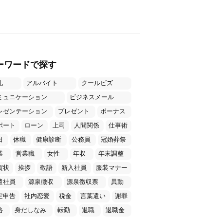
ーワードで探す
礼
アルバイト
クールビズ
ミュニケーション
ビジネスメール
レゼンテーション
プレゼント
ボーナス
ポート
ローン
上司
人間関係
仕事術
日
休職
健康診断
公務員
冠婚葬祭
業
営業職
女性
年収
年末調整
賀状
挨拶
敬語
新入社員
服装マナー
遣社員
源泉徴収
源泉徴収票
異動
定申告
社内恋愛
税金
言葉遣い
謝罪
格
身だしなみ
転勤
退職
退職金