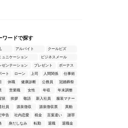
ーワードで探す
礼
アルバイト
クールビズ
ミュニケーション
ビジネスメール
レゼンテーション
プレゼント
ボーナス
ポート
ローン
上司
人間関係
仕事術
日
休職
健康診断
公務員
冠婚葬祭
業
営業職
女性
年収
年末調整
賀状
挨拶
敬語
新入社員
服装マナー
遣社員
源泉徴収
源泉徴収票
異動
定申告
社内恋愛
税金
言葉遣い
謝罪
格
身だしなみ
転勤
退職
退職金