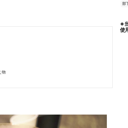
部
※
使
え物