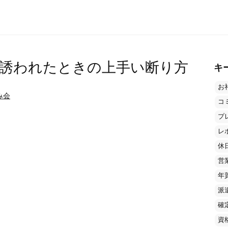
誘われたときの上手い断り方
キ
お
み会
コ
プ
レ
休
営
年
派
確
資