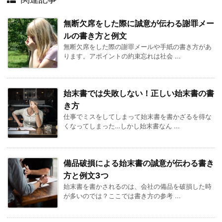
無断欠席をした際に誠意が伝わる謝罪メー
ルの書き方と例文
無断欠席をした際の謝罪メールや手紙の書き方があ
ります。アポイントの約束忘れは社会 ...
始末書では失敗しない！正しい始末書の書
き方
仕事でミスをしてしまって始末書を書かざるを得な
くなってしまった…しかし始末書なん ...
備品破損による始末書の誠意が伝わる書き
方と例文3つ
始末書を書かされるのは、会社の備品を破損した時
が多いのでは？ここでは書き方の参考 ...