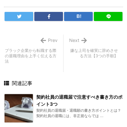
B!
Prev
Next
ブラック企業から転職する際
嫌な上司を確実に辞めさせ
の退職理由を上手く伝える方
る方法【3つの手順】
法
関連記事
契約社員の退職届で注意すべき書き方のポ
イント3つ
契約社員の退職届・退職願の書き方ポイントとは？
契約社員の退職には、非正規ならでは ...