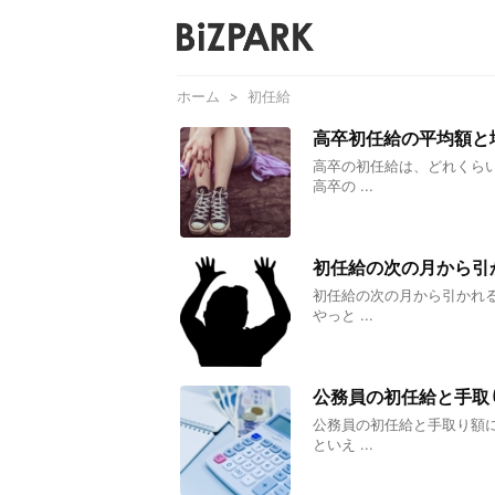
ホーム
>
初任給
高卒初任給の平均額と
高卒の初任給は、どれくら
高卒の ...
初任給の次の月から引
初任給の次の月から引かれ
やっと ...
公務員の初任給と手取
公務員の初任給と手取り額
といえ ...