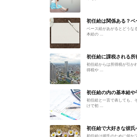
初任給は関係ある？ベ
ベース給があがるとどうな
本給の ...
初任給に課税される所
初任給からは所得税が引か
得税や ...
初任給の内の基本給や
初任給と一言で表しても、
けで初 ...
初任給で大好きな彼氏
初任給は彼氏のために何か