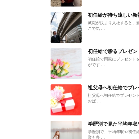
初任給が待ち遠しい新
就職が決まり入社すると、
こで気 ...
初任給で贈るプレゼン
初任給で両親にプレゼント
がです ...
祖父母へ初任給でプレ
祖父母へ初任給でプレゼン
おば ...
学歴別で見た平均年収
学歴別で、平均年収や初任
業も多 ...