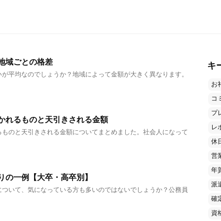
地域ごとの格差
キ
いが平均なのでしょうか？地域によって金額が大きく異なります。
お
コ
プ
かれるものと天引きされる金額
レ
るものと天引きされる金額についてまとめました。社会人になって
休
営
年
りの一例【大卒・高卒別】
派
について、気になっている方も多いのではないでしょうか？公務員
確
資