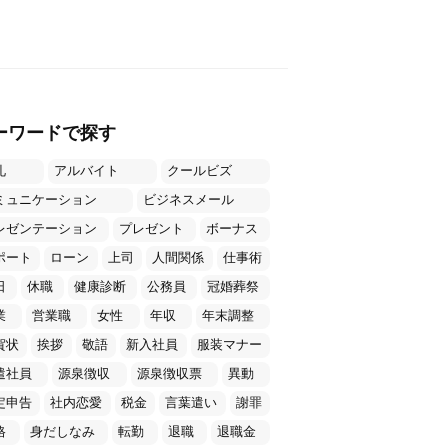
ーワードで探す
礼
アルバイト
クールビズ
ミュニケーション
ビジネスメール
レゼンテーション
プレゼント
ボーナス
ポート
ローン
上司
人間関係
仕事術
日
休職
健康診断
公務員
冠婚葬祭
業
営業職
女性
年収
年末調整
賀状
挨拶
敬語
新入社員
服装マナー
遣社員
源泉徴収
源泉徴収票
異動
定申告
社内恋愛
税金
言葉遣い
謝罪
格
身だしなみ
転勤
退職
退職金