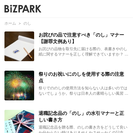
ホーム
>
のし
お詫びの品で注意すべき「のし」マナー
【謝罪文例あり】
お詫びの品物を取引先に届ける際の、表書きやのし
紙に関するマナーを正しく理解できていますか？ ...
祭りのお祝いにのしを使用する際の注意
点
祭りでののしの使用方法を知らない人は多いのでは
ないでしょうか。祭りは日本人の素晴らしい風習 ...
退職記念品の「のし」の水引マナーと正
しい書き方
退職記念品を贈る際、のしの書き方をどうして良い
か分からない時はありませんか？せっかくの記念 ...