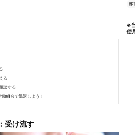
部
※
使
る
える
相談する
労働組合で撃退しよう！
：受け流す