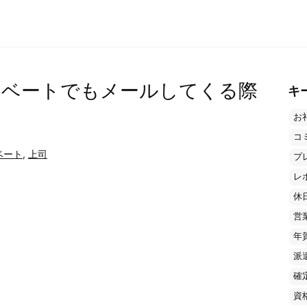
イベートでもメールしてくる際
キ
お
コ
ベート
,
上司
プ
レ
休
営
年
派
確
資