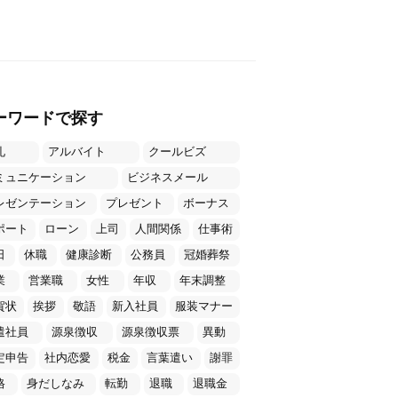
ーワードで探す
礼
アルバイト
クールビズ
ミュニケーション
ビジネスメール
レゼンテーション
プレゼント
ボーナス
ポート
ローン
上司
人間関係
仕事術
日
休職
健康診断
公務員
冠婚葬祭
業
営業職
女性
年収
年末調整
賀状
挨拶
敬語
新入社員
服装マナー
遣社員
源泉徴収
源泉徴収票
異動
定申告
社内恋愛
税金
言葉遣い
謝罪
格
身だしなみ
転勤
退職
退職金