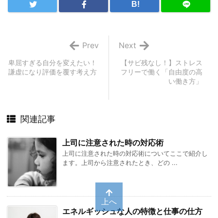
B!
Prev
Next
卑屈すぎる自分を変えたい！
【サビ残なし！】ストレス
謙虚になり評価を覆す考え方
フリーで働く「自由度の高
い働き方」
関連記事
上司に注意された時の対応術
上司に注意された時の対応術についてここで紹介し
ます。上司から注意されたとき、どの ...
上へ
エネルギッシュな人の特徴と仕事の仕方