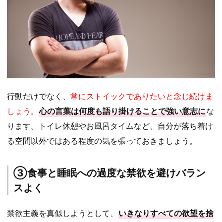
行動だけでなく、
常にストイックでありたいと念じ続けま
しょう
。
心の言葉は何度も語り掛けることで強い意志に
な
ります。トイレ休憩やお風呂タイムなど、自分が落ち着け
る空間以外ではある程度の気を張っておきましょう。
③食事と睡眠への過度な禁欲を避けバラン
スよく
禁欲主義を真似しようとして、
いきなりすべての欲望を捨