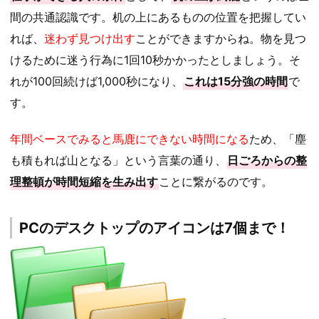
間の共通認識です。机の上にあるものの位置を把握してい
れば、
迷わず見つけ出す
ことができますからね。物を見つ
けるために迷う行為に1回10秒かかったとしましょう。そ
れが100回続けば1,000秒になり、
これは15分強の時間
で
す。
年間ベースでみると馬鹿にできない時間になる
ため、「塵
も積もれば山となる」という言葉の通り、
日ごろからの整
理整頓が時間短縮を生み出す
ことに繋がるのです。
PCのデスクトップのアイコンは7個まで！