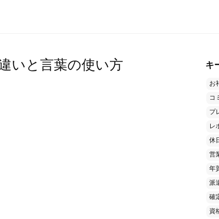
違いと言葉の使い方
キ
お
コ
プ
レ
休
営
年
派
確
資