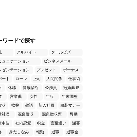
ーワードで探す
礼
アルバイト
クールビズ
ミュニケーション
ビジネスメール
レゼンテーション
プレゼント
ボーナス
ポート
ローン
上司
人間関係
仕事術
日
休職
健康診断
公務員
冠婚葬祭
業
営業職
女性
年収
年末調整
賀状
挨拶
敬語
新入社員
服装マナー
遣社員
源泉徴収
源泉徴収票
異動
定申告
社内恋愛
税金
言葉遣い
謝罪
格
身だしなみ
転勤
退職
退職金