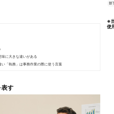
部
※
使
う
意味に大きな違いがある
違い「執務」は事務作業の際に使う言葉
を表す