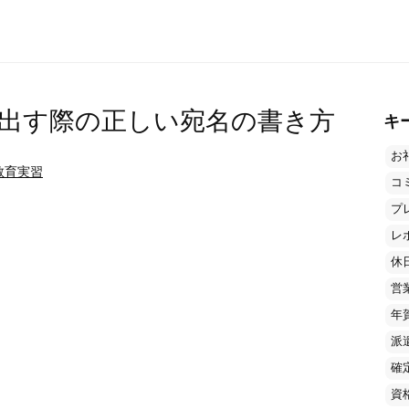
出す際の正しい宛名の書き方
キ
お
教育実習
コ
プ
レ
休
営
年
派
確
資