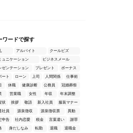
ーワードで探す
礼
アルバイト
クールビズ
ミュニケーション
ビジネスメール
レゼンテーション
プレゼント
ボーナス
ポート
ローン
上司
人間関係
仕事術
日
休職
健康診断
公務員
冠婚葬祭
業
営業職
女性
年収
年末調整
賀状
挨拶
敬語
新入社員
服装マナー
遣社員
源泉徴収
源泉徴収票
異動
定申告
社内恋愛
税金
言葉遣い
謝罪
格
身だしなみ
転勤
退職
退職金