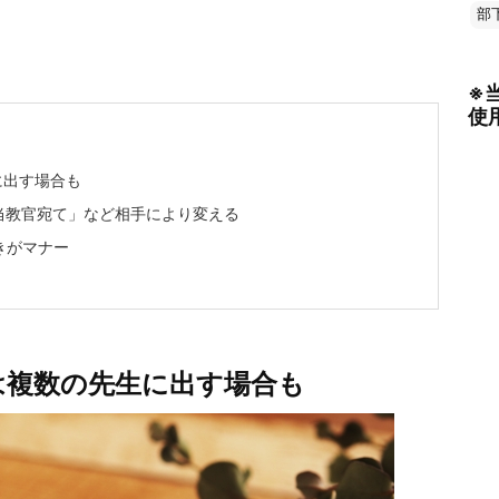
部
※
使
に出す場合も
当教官宛て」など相手により変える
きがマナー
は複数の先生に出す場合も