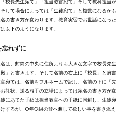
は「校長先生宛て」「担当教官宛て」そして教科担当が
」そして場合によっては「生徒宛て」と複数になるかも
宛名の書き方が変わります。教育実習でお世話になった
方は以下のようになります。
を忘れずに
宛名は、封筒の中央に住所よりも大きな文字で校長先生
「殿」と書きます。そして名前の右上に「校長」と肩書
教官宛ては、名前をフルネームで記し、名前の下に「先
のお礼状、送る相手の立場によっては宛名の書き方が変
生徒にあてた手紙は担当教官への手紙に同封し、生徒宛
かけするが、○年○組の皆へ渡して欲しい事を書き添え