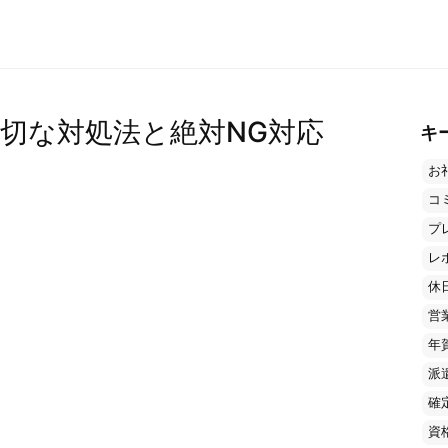
切な対処法と絶対NG対応
キ
お
コ
プ
レ
休
営
年
派
確
資