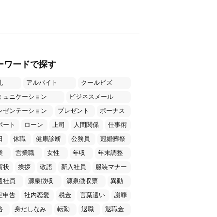
ーワードで探す
礼
アルバイト
クールビズ
ミュニケーション
ビジネスメール
レゼンテーション
プレゼント
ボーナス
ポート
ローン
上司
人間関係
仕事術
日
休職
健康診断
公務員
冠婚葬祭
業
営業職
女性
年収
年末調整
賀状
挨拶
敬語
新入社員
服装マナー
遣社員
源泉徴収
源泉徴収票
異動
定申告
社内恋愛
税金
言葉遣い
謝罪
格
身だしなみ
転勤
退職
退職金