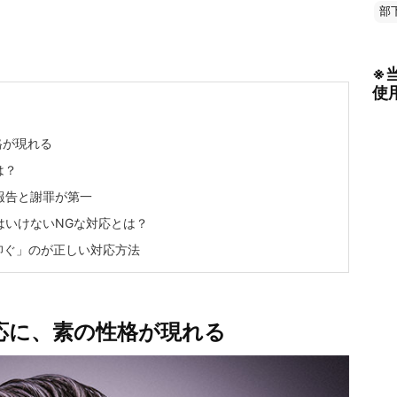
部
※
使
格が現れる
は？
報告と謝罪が第一
はいけないNGな対応とは？
仰ぐ」のが正しい対応方法
応に、素の性格が現れる