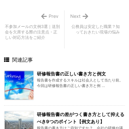
Prev
Next
不参加メールの文例3選｜送別
公務員は安定した職業？知
会を欠席する際の注意点・正
っておきたい現場の悩み
しい対応方法をご紹介
関連記事
研修報告書の正しい書き方と例文
報告書を作成するスキルは社会人として当たり前。
今回は研修報告書の正しい書き方と例 ...
研修報告書の差がつく書き方として抑える
べき9つのポイント【例文あり】
報告書の書き方はご存知ですか？ 会社の研修や講