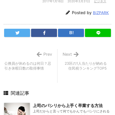
2017年1月16日
2020年3月31日
ビジネス
Posted by
BiZPARK
B!
Prev
Next
公務員が休めるのは何日？忌
23区の1人当たりが納める
引き休暇日数の取得事情
住民税ランキングTOP5
関連記事
上司のパシリから上手く卒業する方法
上司だからと言って何でもかんでもパシリにされる