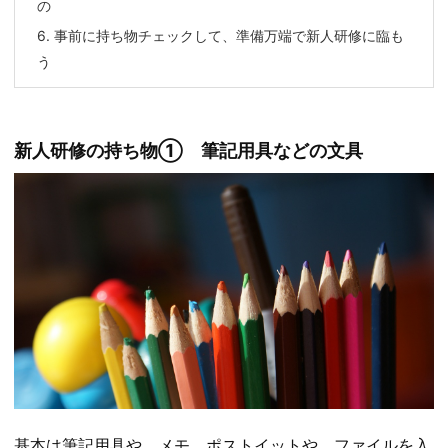
の
6.
事前に持ち物チェックして、準備万端で新人研修に臨も
う
新人研修の持ち物① 筆記用具などの文具
基本は筆記用具や、メモ、ポストイットや、ファイルを入