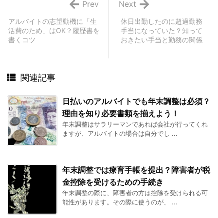
Prev
Next
アルバイトの志望動機に「生
休日出勤したのに超過勤務
活費のため」はOK？履歴書を
手当になっていた？知って
書くコツ
おきたい手当と勤務の関係
関連記事
日払いのアルバイトでも年末調整は必須？
理由を知り必要書類を揃えよう！
年末調整はサラリーマンであれば会社が行ってくれ
ますが、アルバイトの場合は自分でし ...
年末調整では療育手帳を提出？障害者が税
金控除を受けるための手続き
年末調整の際に、障害者の方は控除を受けられる可
能性があります。その際に使うのが、 ...