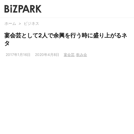
ホーム
>
ビジネス
宴会芸として2人で余興を行う時に盛り上がるネ
タ
2017年1月16日
2020年4月8日
宴会芸
,
飲み会