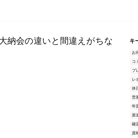
大納会の違いと間違えがちな
キ
お
コ
プ
レ
休
営
年
派
確
資