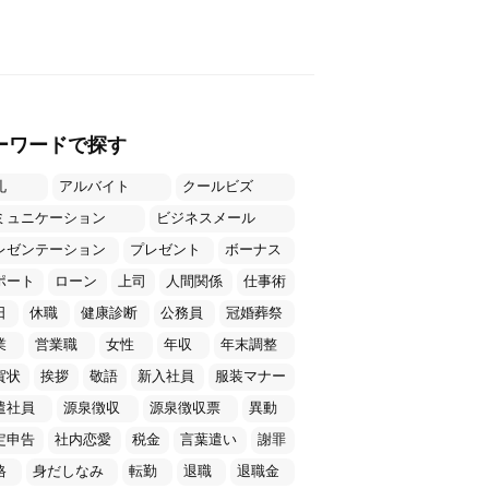
ーワードで探す
礼
アルバイト
クールビズ
ミュニケーション
ビジネスメール
レゼンテーション
プレゼント
ボーナス
ポート
ローン
上司
人間関係
仕事術
日
休職
健康診断
公務員
冠婚葬祭
業
営業職
女性
年収
年末調整
賀状
挨拶
敬語
新入社員
服装マナー
遣社員
源泉徴収
源泉徴収票
異動
定申告
社内恋愛
税金
言葉遣い
謝罪
格
身だしなみ
転勤
退職
退職金