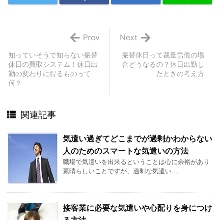
Prev
Next
知っていそうで知らない振替
振替休日って裁量労働の場
休日の買取システム！休日出
合どうなるの？休日出勤し
勤の変わりに得るものって
たときの考え方
何？
関連記事
気遣い過ぎてどこまでが過剰かわからない
人のためのスマートな気遣いの方法
職場で気遣いを出来るということは心に余裕があり
素晴らしいことですが、過剰な気遣い ...
接客業に必要な気遣いや心配りを身につけ