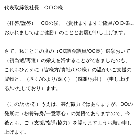
代表取締役社長 ○○○様
（拝啓/謹啓） ΟΟの候、（貴社ますますご隆昌/○○様に
おかれましてはご健勝）のこととお慶び申し上げます。
さて、私ことこの度の（ΟО議会議員/ΟО長）選挙おいて
（初当選/再選）の栄えを浴することができましたのも、
これもひとえに（皆様方/貴社/○○様）の温かいご支援の
賜物と、（厚く/心より/深く）（感謝/お礼）（申し上げ
る/いたしており）ます。
（この/かかる）うえは、甚だ微力ではありますが、ΟОの
発展に（粉骨砕身/一意専心）の覚悟でありますので、今
後とも、ご（支援/指導/協力）を賜りますようお願い申し
上げます。