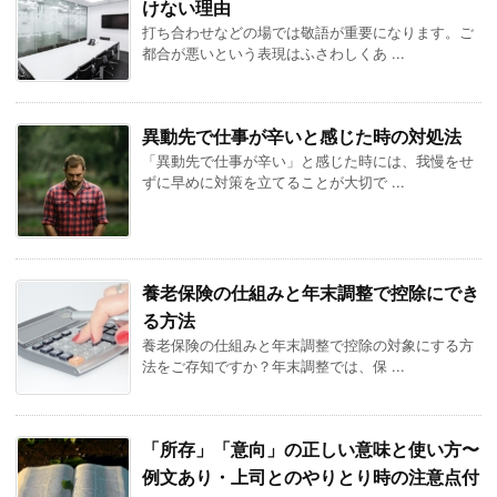
けない理由
打ち合わせなどの場では敬語が重要になります。ご
都合が悪いという表現はふさわしくあ ...
異動先で仕事が辛いと感じた時の対処法
「異動先で仕事が辛い」と感じた時には、我慢をせ
ずに早めに対策を立てることが大切で ...
養老保険の仕組みと年末調整で控除にでき
る方法
養老保険の仕組みと年末調整で控除の対象にする方
法をご存知ですか？年末調整では、保 ...
「所存」「意向」の正しい意味と使い方〜
例文あり・上司とのやりとり時の注意点付