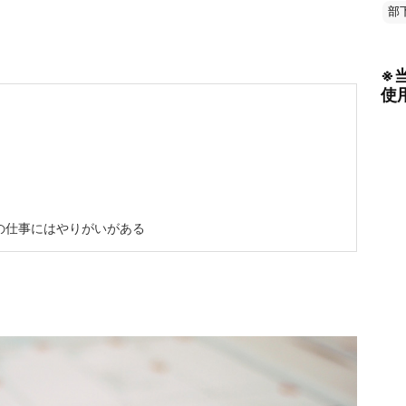
部
※
使
の仕事にはやりがいがある