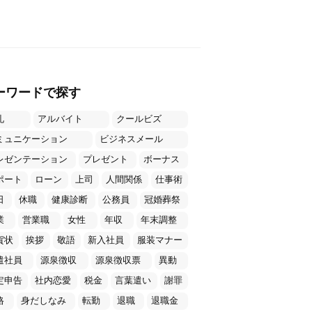
ーワードで探す
礼
アルバイト
クールビズ
ミュニケーション
ビジネスメール
レゼンテーション
プレゼント
ボーナス
ポート
ローン
上司
人間関係
仕事術
日
休職
健康診断
公務員
冠婚葬祭
業
営業職
女性
年収
年末調整
賀状
挨拶
敬語
新入社員
服装マナー
遣社員
源泉徴収
源泉徴収票
異動
定申告
社内恋愛
税金
言葉遣い
謝罪
格
身だしなみ
転勤
退職
退職金