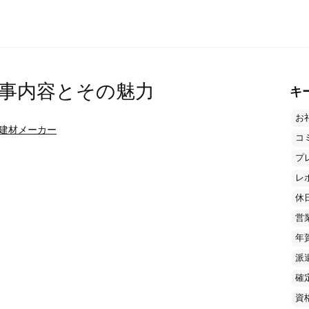
事内容とその魅力
キ
お
建材メーカー
コ
プ
レ
休
営
年
派
確
資