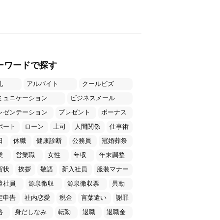
ーワードで探す
礼
アルバイト
クールビズ
ミュニケーション
ビジネスメール
レゼンテーション
プレゼント
ボーナス
ポート
ローン
上司
人間関係
仕事術
日
休職
健康診断
公務員
冠婚葬祭
業
営業職
女性
年収
年末調整
賀状
挨拶
敬語
新入社員
服装マナー
遣社員
源泉徴収
源泉徴収票
異動
定申告
社内恋愛
税金
言葉遣い
謝罪
格
身だしなみ
転勤
退職
退職金