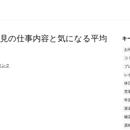
見の仕事内容と気になる平均
キ
お
コ
タンク
プ
レ
休
営
年
派
確
資