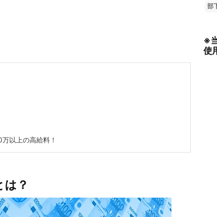
部
※
使
0万以上の高給料！
とは？